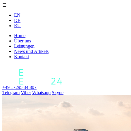
☰
EN
DE
RU
Home
Über uns
Leistungen
News und Artikels
Kontakt
+49 17295 34 807
Telegram
Viber
Whatsapp
Skype